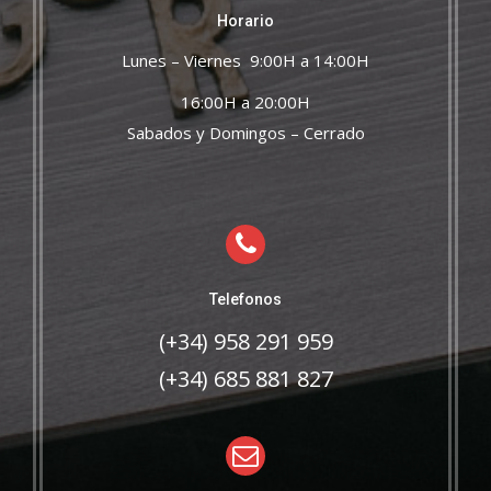
Horario
Lunes – Viernes 9:00H a 14:00H
16:00H a 20:00H
Sabados y Domingos – Cerrado
Telefonos
(+34) 958 291 959
(+34) 685 881 827