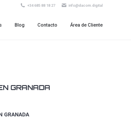
+34 685 88 18 27
info@dacom.digital
s
Blog
Contacto
Área de Cliente
s
Blog
Contacto
Área de Cliente
 EN GRANADA
EN GRANADA