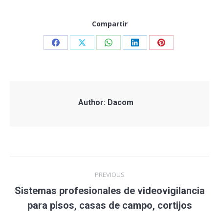
Compartir
Share
Share
Share
Share
Share
on
on
on
on
on
Facebook
X
WhatsApp
LinkedIn
Pinterest
Author:
Dacom
Post
PREVIOUS
navigation
Sistemas profesionales de videovigilancia
Previous
para pisos, casas de campo, cortijos
post: