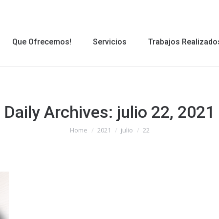
Que Ofrecemos!
Servicios
Trabajos Realizado
Que Ofrecemos!
Servicios
Trabajos Realizado
Daily Archives:
julio 22, 2021
You are here:
Home
2021
julio
22