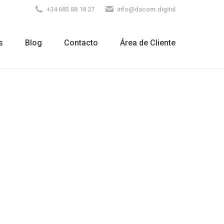
+34 685 88 18 27
info@dacom.digital
s
Blog
Contacto
Área de Cliente
s
Blog
Contacto
Área de Cliente