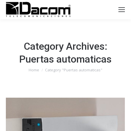
Category Archives:
Puertas automaticas
You are here:
Home
Category "Puertas automaticas"